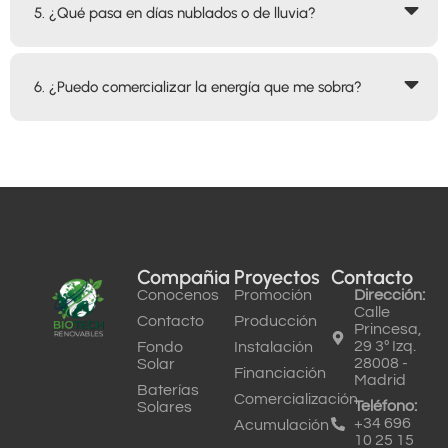
5. ¿Qué pasa en días nublados o de lluvia?
6. ¿Puedo comercializar la energía que me sobra?
Compañia
Proyectos
Contacto
Conocenos
Promoción
Dirección:
Calle
Contacto
Producción
Princesa,
29 3º Izq.
Fondo
Instalación
28008 -
Solar
Financiación
Madrid
Baterías
Comercialización
Teléfono:
Solares
+34 696
Acumulación
10 25 15